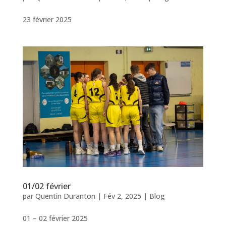
23 février 2025
01/02 février
par
Quentin Duranton
|
Fév 2, 2025
|
Blog
01 – 02 février 2025