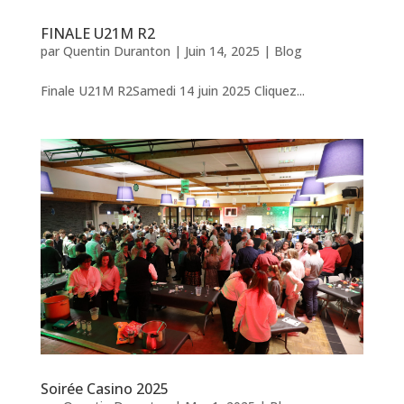
FINALE U21M R2
par
Quentin Duranton
|
Juin 14, 2025
|
Blog
Finale U21M R2Samedi 14 juin 2025 Cliquez...
Soirée Casino 2025