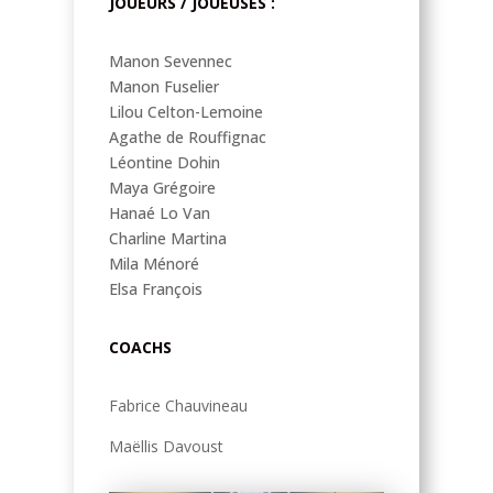
JOUEURS / JOUEUSES :
Manon Sevennec
Manon Fuselier
Lilou Celton-Lemoine
Agathe de Rouffignac
Léontine Dohin
Maya Grégoire
Hanaé Lo Van
Charline Martina
Mila Ménoré
Elsa François
COACHS
Fabrice Chauvineau
Maëllis Davoust