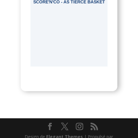
SCORE'N'CO - AS TIERCÉ BASKET
Design de
Elegant Themes
| Propulsé par