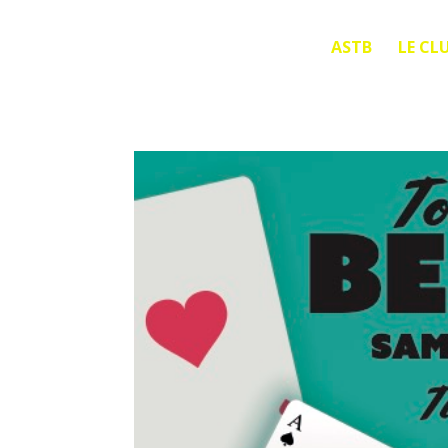
ASTB
LE CL