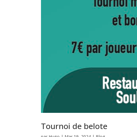
Tournoi de belote
par
Hugo
|
Mar 19, 2024
|
Blog