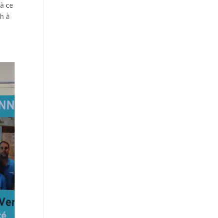
 à ce
4h à